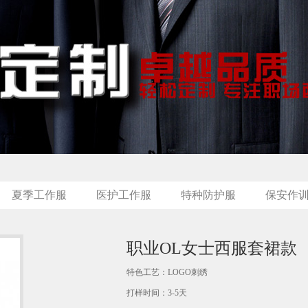
夏季工作服
医护工作服
特种防护服
保安作
职业OL女士西服套裙款
特色工艺：LOGO刺绣
打样时间：3-5天