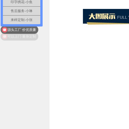
印字绣花-小鱼
售后服务-小琳
来样定制-小张
源头工厂 价优质廉