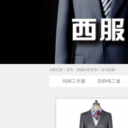
当前位置：
首页
>
西服衬衫定制
>
女式西服
>
纯棉工作服
防静电工服