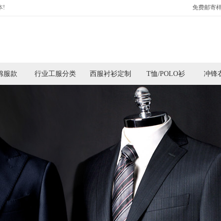
!
免费邮寄样
棉服款
行业工服分类
西服衬衫定制
T恤/POLO衫
冲锋