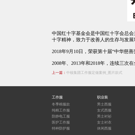
中国红十字基金会是中国红十字会总会
十字精神，致力于改善人的生存与发展
2018年9月10日，荣获第十届“中华慈善
2008年、2013年和2018年，连续三
上一篇：
中核集团工作服定做案例_图片款式
工作服
职业装
冬季棉服款
男士西服
纯棉工作服
女式西服
防静电工服
男士衬衫
医护工作服
女士衬衣
特种防护服
休闲西服
保安作训服
行业制服