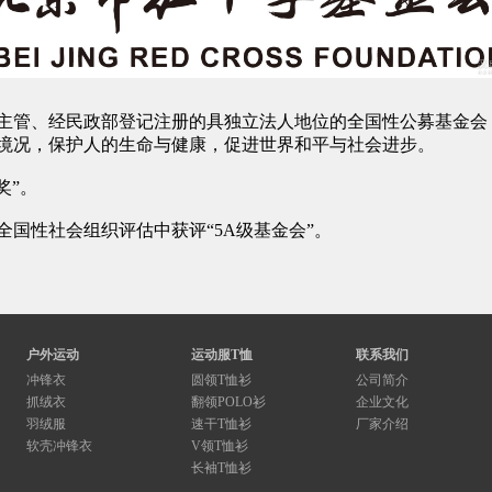
主管、经民政部登记注册的具独立法人地位的全国性公募基金会
境况，保护人的生命与健康，促进世界和平与社会进步。
奖”。
次在全国性社会组织评估中获评“5A级基金会”。
户外运动
运动服T恤
联系我们
冲锋衣
圆领T恤衫
公司简介
抓绒衣
翻领POLO衫
企业文化
羽绒服
速干T恤衫
厂家介绍
软壳冲锋衣
V领T恤衫
长袖T恤衫